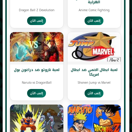
الهزلية
Dragon Ball Z Devolution
Anime Comic Fighting
إلعب الآن
إلعب الآن
لعبة ابطال الانمي ضد ابطال
لعبة ناروتو ضد دراغون بول
امريكا
Naruto vs DragonBall
Shonen Jump vs Marvel
إلعب الآن
إلعب الآن