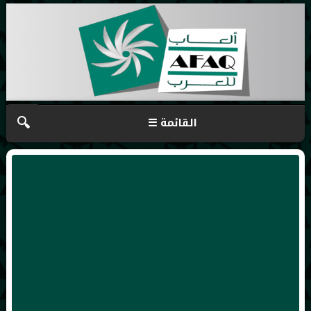
🔍
☰ القائمة