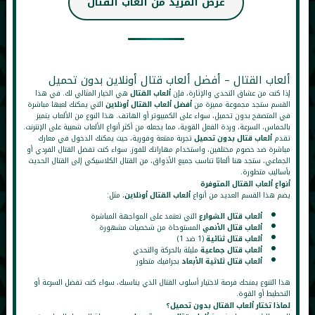
عرض المزيد من ألعاب القتال
ألعاب القتال – أفضل ألعاب قتال أونلاين بدون تحميل
إذا كنت من عشاق التحدي والإثارة، فإن
ألعاب القتال
هي الخيار المثالي لك. في هذا
القسم ستجد مجموعة مميزة من
أفضل ألعاب القتال أونلاين
التي يمكنك لعبها مباشرة
في المتصفح بدون تحميل، سواء على الكمبيوتر أو الهاتف. هذا النوع من الألعاب يتميز
بالحماس، السرعة، وردة الفعل القوية، مما يجعله من أكثر أنواع الألعاب شعبية على الإنترنت.
تقدم
ألعاب قتال بدون تحميل
تجربة ممتعة وفورية، حيث يمكنك الدخول في معارك
مباشرة ضد خصوم مختلفين، واستخدام مهاراتك للفوز. سواء كنت تفضل القتال الفردي أو
الجماعي، ستجد هنا ألعابًا تناسب جميع الأذواق، من القتال الكلاسيكي إلى القتال الحديث
بأساليب متطورة.
أنواع ألعاب القتال المتوفرة
يضم هذا القسم العديد من أنواع
ألعاب القتال أونلاين
، مثل:
ألعاب قتال الشوارع
التي تعتمد على المواجهة المباشرة
ألعاب قتال الأنمي
المستوحاة من شخصيات مشهورة
ألعاب قتال ثنائية
(1 ضد 1)
ألعاب قتال جماعية
مليئة بالحركة والتحدي
ألعاب قتال ثلاثية الأبعاد
بجرافيك متطور
هذا التنوع يمنحك فرصة لاختيار أسلوب القتال الذي يناسبك، سواء كنت تفضل السرعة أو
التخطيط أو القوة.
لماذا تختار ألعاب القتال بدون تحميل؟