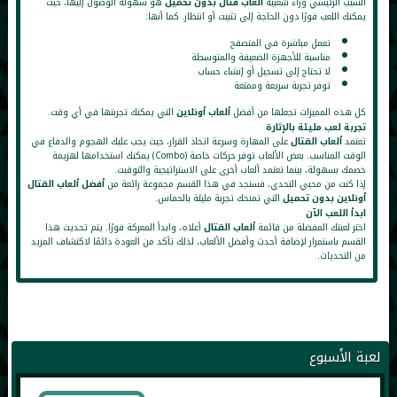
السبب الرئيسي وراء شعبية
ألعاب قتال بدون تحميل
هو سهولة الوصول إليها، حيث
يمكنك اللعب فورًا دون الحاجة إلى تثبيت أو انتظار. كما أنها:
تعمل مباشرة في المتصفح
مناسبة للأجهزة الضعيفة والمتوسطة
لا تحتاج إلى تسجيل أو إنشاء حساب
توفر تجربة سريعة وممتعة
كل هذه المميزات تجعلها من أفضل
ألعاب أونلاين
التي يمكنك تجربتها في أي وقت.
تجربة لعب مليئة بالإثارة
تعتمد
ألعاب القتال
على المهارة وسرعة اتخاذ القرار، حيث يجب عليك الهجوم والدفاع في
الوقت المناسب. بعض الألعاب توفر حركات خاصة (Combo) يمكنك استخدامها لهزيمة
خصمك بسهولة، بينما تعتمد ألعاب أخرى على الاستراتيجية والتوقيت.
إذا كنت من محبي التحدي، فستجد في هذا القسم مجموعة رائعة من
أفضل ألعاب القتال
أونلاين بدون تحميل
التي تمنحك تجربة مليئة بالحماس.
ابدأ اللعب الآن
اختر لعبتك المفضلة من قائمة
ألعاب القتال
أعلاه، وابدأ المعركة فورًا. يتم تحديث هذا
القسم باستمرار لإضافة أحدث وأفضل الألعاب، لذلك تأكد من العودة دائمًا لاكتشاف المزيد
من التحديات.
لعبة الأسبوع