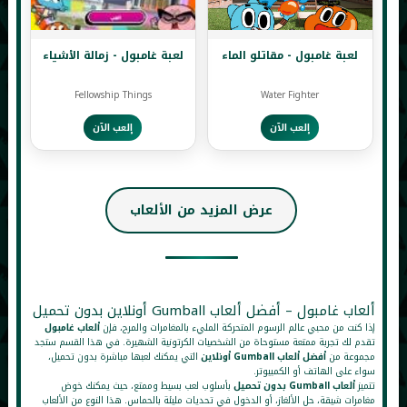
لعبة غامبول - مقاتلو الماء
لعبة غامبول - زمالة الأشياء
Fellowship Things
Water Fighter
إلعب الآن
إلعب الآن
عرض المزيد من الألعاب
ألعاب غامبول – أفضل ألعاب Gumball أونلاين بدون تحميل
إذا كنت من محبي عالم الرسوم المتحركة المليء بالمغامرات والمرح، فإن
ألعاب غامبول
تقدم لك تجربة ممتعة مستوحاة من الشخصيات الكرتونية الشهيرة. في هذا القسم ستجد
مجموعة من
أفضل ألعاب Gumball أونلاين
التي يمكنك لعبها مباشرة بدون تحميل،
سواء على الهاتف أو الكمبيوتر.
تتميز
ألعاب Gumball بدون تحميل
بأسلوب لعب بسيط وممتع، حيث يمكنك خوض
مغامرات شيقة، حل الألغاز، أو الدخول في تحديات مليئة بالحماس. هذا النوع من الألعاب