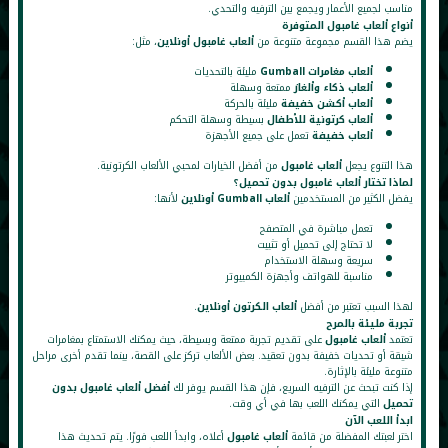
مناسب لجميع الأعمار ويجمع بين الترفيه والتحدي.
أنواع ألعاب غامبول المتوفرة
يضم هذا القسم مجموعة متنوعة من
ألعاب غامبول أونلاين
، مثل:
ألعاب مغامرات Gumball
مليئة بالتحديات
ألعاب ذكاء وألغاز
ممتعة وسهلة
ألعاب أكشن خفيفة
مليئة بالحركة
ألعاب كرتونية للأطفال
بسيطة وسهلة التحكم
ألعاب خفيفة
تعمل على جميع الأجهزة
هذا التنوع يجعل
ألعاب غامبول
من أفضل الخيارات لمحبي الألعاب الكرتونية.
لماذا تختار ألعاب غامبول بدون تحميل؟
يفضل الكثير من المستخدمين
ألعاب Gumball أونلاين
لأنها:
تعمل مباشرة في المتصفح
لا تحتاج إلى تحميل أو تثبيت
سريعة وسهلة الاستخدام
مناسبة للهواتف وأجهزة الكمبيوتر
لهذا السبب تعتبر من أفضل
ألعاب الكرتون أونلاين
.
تجربة مليئة بالمرح
تعتمد
ألعاب غامبول
على تقديم تجربة ممتعة وبسيطة، حيث يمكنك الاستمتاع بمغامرات
شيقة أو تحديات خفيفة بدون تعقيد. بعض الألعاب تركز على القصة، بينما تقدم أخرى مراحل
متنوعة مليئة بالإثارة.
إذا كنت تبحث عن الترفيه السريع، فإن هذا القسم يوفر لك
أفضل ألعاب غامبول بدون
تحميل
التي يمكنك اللعب بها في أي وقت.
ابدأ اللعب الآن
اختر لعبتك المفضلة من قائمة
ألعاب غامبول
أعلاه، وابدأ اللعب فورًا. يتم تحديث هذا