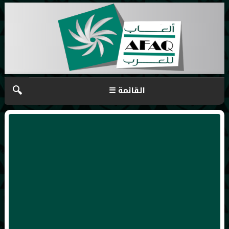
🔍
☰ القائمة