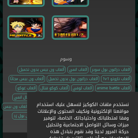
وسوم
العاب دراغون بول سوبر
العاب انمي
ألعاب ون بيس بدون تحميل
ألعاب ناروتو 1v1
العاب دراغون بول بدون تحميل
ألعاب ون بيس مجانًا
العاب anime battle
العاب لوفي
ألعاب كوكو قتال
العاب غوكو
العاب ناروتو ضد بليتش
ألعاب دراغون بول z قتال
العاب قتال انمي
نستخدم ملفات الكوكيز لنسهل عليك استخدام
العاب قتال نجوم الانمي
العاب دراغون بول اون لاين
جميع ألعاب ون بيس
مواقعنا الإلكترونية ونكيف المحتوى والإعلانات
ألعاب أنمي مغامرات
العاب قتال ابطال الانمي
العاب دراغون بول زد
وفقا لمتطلباتك واحتياجاتك الخاصة، لتوفير
ميزات وسائل التواصل الاجتماعية ولتحليل
حركة المرور لدينا وقد نقوم بتبادل هذه