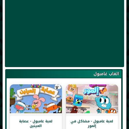
العاب غامبول
لعبة غامبول - مشاكل في
لعبة غامبول - عصابة
إلمور
العينين