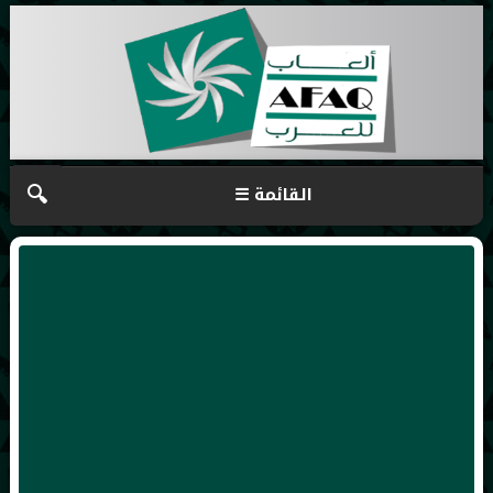
🔍
☰ القائمة