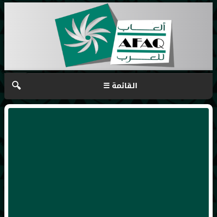
🔍
☰ القائمة