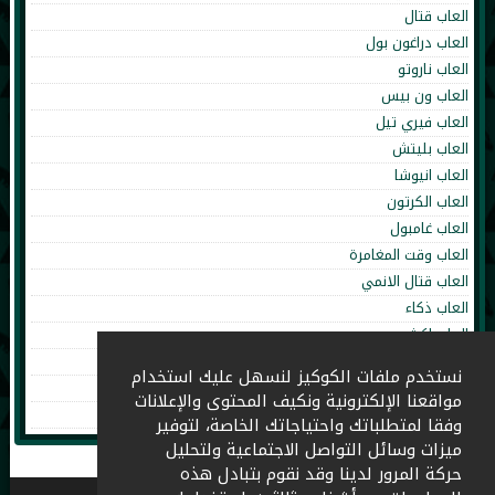
العاب قتال
العاب دراغون بول
العاب ناروتو
العاب ون بيس
العاب فيري تيل
العاب بليتش
العاب انيوشا
العاب الكرتون
العاب غامبول
العاب وقت المغامرة
العاب قتال الانمي
العاب ذكاء
العاب اكشن
العاب تلبيس
نستخدم ملفات الكوكيز لنسهل عليك استخدام
العاب طبخ
مواقعنا الإلكترونية ونكيف المحتوى والإعلانات
العاب اطفال
وفقا لمتطلباتك واحتياجاتك الخاصة، لتوفير
ميزات وسائل التواصل الاجتماعية ولتحليل
حركة المرور لدينا وقد نقوم بتبادل هذه