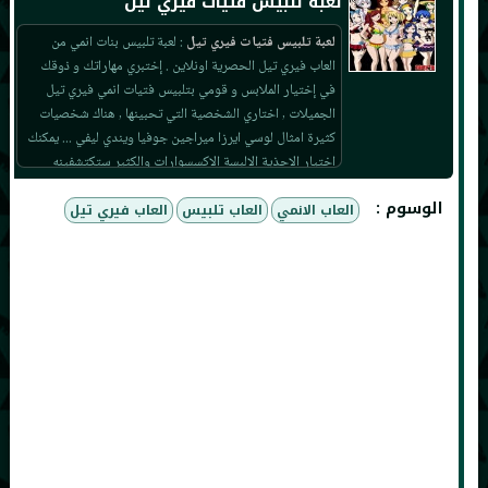
لعبة تلبيس فتيات فيري تيل‏
لعبة تلبيس فتيات فيري تيل‏
: لعبة تلبيس بنات انمي من
العاب فيري تيل الحصرية اونلاين . إختبري مهاراتك و ذوقك
في إختيار الملابس و قومي بتلبيس فتيات انمي فيري تيل
الجميلات , اختاري الشخصية التي تحبينها , هناك شخصيات
كثيرة امثال لوسي ايرزا ميراجين جوفيا ويندي ليفي ... يمكنك
اختيار الاحذية الالبسة الاكسسوارات والكثير ستكتشفينه
بنفسك . طريقة اللعب من خلال الماوس .
الوسوم :
العاب الانمي
العاب تلبيس
العاب فيري تيل
أنت تلعب الآن لعبة تلبيس فتيات فيري تيل , لا تنسى أن تلعب
لعب أخرى على موقعنا
ألعاب آفاق للعرب
.