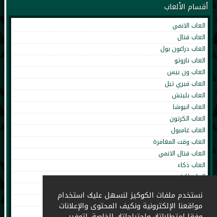
أقسام الألعاب
العاب الانمي
العاب قتال
العاب دراغون بول
العاب ناروتو
العاب ون بيس
العاب فيري تيل
العاب بليتش
العاب انيوشا
العاب الكرتون
العاب غامبول
العاب وقت المغامرة
العاب قتال الانمي
العاب ذكاء
العاب اكشن
العاب تلبيس
نستخدم ملفات الكوكيز لنسهل عليك استخدام
العاب طبخ
مواقعنا الإلكترونية ونكيف المحتوى والإعلانات
العاب اطفال
وفقا لمتطلباتك واحتياجاتك الخاصة، لتوفير