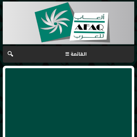
🔍
☰ القائمة