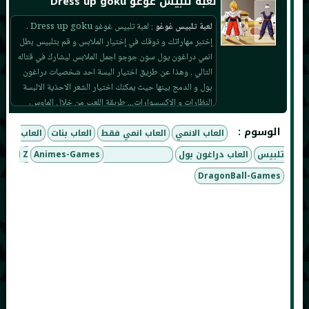
لعبة تلبيس غوغو Dress up goku
لعبة تلبيس غوغو
: لعبة تلبيس غوغو Dress up goku .
إختبر مهاراتك و ذوقك في إختيار الملابس و قم بتلبيس بطل
انمي دراغون يول سون جوجو اجمل الملابس ليشارك في قتاله
التالي . وهذا عن طريق اختيار البسة احد شخصيات دراغون
بول و الدمج بينها حيث يمكنك اختيار الشعر الاحذية الالبسة
النظارات و الاكسسوارات... طريقة اللعب من خلال الماوس,
هذه من افضل العاب dragon ball z ,افلام انمى للكبار فقط
الوسوم :
العاب الانمي
العاب انمي فقط
العاب بنات
اون لاين, العاب افلام انمي , العاب اكشن انمي , العاب اكشن
العاب
دراغون بول زد, العاب انمى للبالغين , العاب انمى للصغار , العاب
تلبيس
العاب دراغون بول
العاب كرات تنين Z
Animes-Games
انمى للكبار , العاب انمى مجانا , العاب انمي , العاب انمي 2019 ,
DragonBall-Games
العاب انمي 2018, العاب انمي 2017, العاب انمي الاصلية ,
العاب انمي الحقيقية , العاب انمي بدون تحميل , العاب انمي
تون لاين , العاب انمي دراغون بول زد , العاب انمي فقط, العاب
انمي فلاش, العاب جوكو , العاب حرب انمي , العاب حرب
دراغون بول زد , العاب دراغون بول z , العاب دراغون بول جي
تي , العاب دراغون بول جي تي , العاب دراغون بول زد 2018,
العاب دراغون بول زد 2017, العاب دراغون بول زد ios , العاب
دراغون بول زد الجديدة , العاب دراغون بول زد الحقيقية ,
العاب دراغون بول زد اون لاين , العاب دراغون بول زد بدون