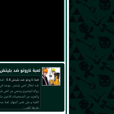
لعبة ناروتو ضد بليتش 1.4
لعبة ناروتو ضد بليتش 1.4
ضد ابطال انمي بليتش . يوجد في 
روكيا توشيرو رينجي من انمي بلي
والمزيد من الشخصيات الاخرى سا
اللعبة و على نفس الجهاز. لعبة جديدة 
طريقة اللعب :
P1