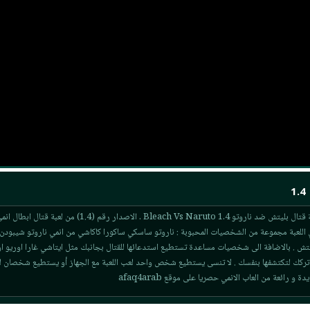
: لعبة قتال بليتش ضد ناروتو Bleach Vs Naruto 1.4 . الاصدار رقم (1.4) من لعب
اللعبة مجموعة من الشخصيات المحبوبة : ناروتو ساسكي ساكورا كاكاشي من انمي ناروتو شيبودن 
تش . بالاضافة الى شخصيات مساعدة تستطيع استدعائها للقتال بجانبك مثل ايتاشي غارا اوريو ا
تركك لتكتشفها بنفسك . لا تنسى يستطيع شخص واحد لعب اللعبة مع الجهاز أو يستطيع شخصان 
و رائعة من العاب الانمي حصريا على موقع afaq4arab