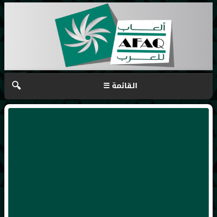
🔍
☰ القائمة