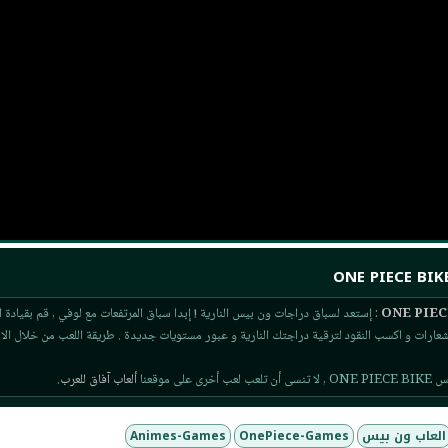
: إستعد لسباق دراجات ون بيس النارية ! إبدا سباق المرتفعات مع لوفي , قم بقيادة ا
لشعارات و اكسب النقود لترقية دراجتك النارية و عبور مستويات جديدة . طريقة اللعب من خلال الا
ى موقعنا
ألعاب آفاق للعرب
.
العاب ون بيس
OnePiece-Games
Animes-Games