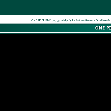
OnePiece-Ga
»
Animes-Games
»
لعبة دراجات ون بيس ONE PIECE BIKE